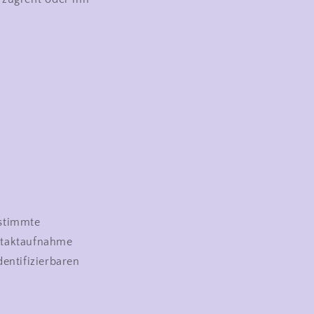
estimmte
ontaktaufnahme
entifizierbaren