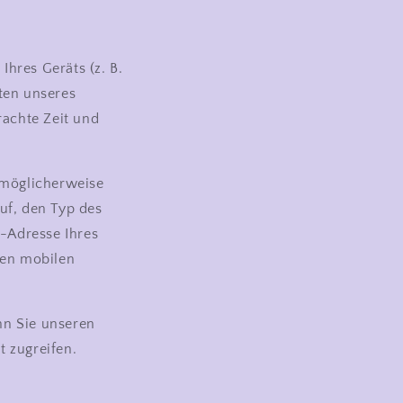
hres Geräts (z. B.
ten unseres
rachte Zeit und
 möglicherweise
uf, den Typ des
P-Adresse Ihres
ten mobilen
nn Sie unseren
t zugreifen.