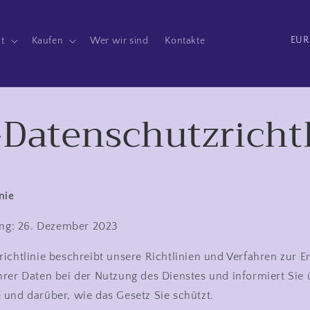
L
t
Kaufen
Wer wir sind
Kontakte
a
n
d
Datenschutzrichtl
/
R
e
g
nie
i
o
rung: 26. Dezember 2023
n
ichtlinie beschreibt unsere Richtlinien und Verfahren zur E
rer Daten bei der Nutzung des Dienstes und informiert Sie 
und darüber, wie das Gesetz Sie schützt.