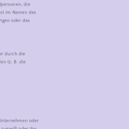
lpersonen, die
nst im Namen des
ingen oder das
er durch die
en (z. B. die
s Unternehmen oder
zugreift oder ihn