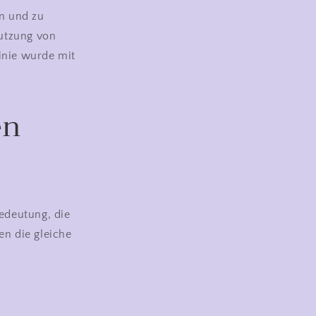
n und zu
Nutzung von
inie wurde mit
en
edeutung, die
en die gleiche